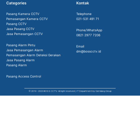
Categories
Kontak
Pasang Kamera CCTV
Telephone
Pemasangan Kamera CCTV
021-531 491 71
Pasang CCTV
Jasa Pasang CCTV
Phone/WhatsApp
Jasa Pemasangan CCTV
0821 2977 7206
Pasang Alarm Pintu
Email
Jasa Pemasangan Alarm
dm@bosscctv.id
Pemasangan Alarm Deteksi Gerakan
Jasa Pasang Alarm
Pasang Alarm
Pasang Access Control
© 2019 - 2023 BOSS CCTV. All right reserved | IT Department by Gemilang Group