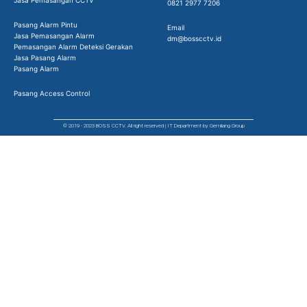
Jasa Pemasangan CCTV
0821 2977 7206
Pasang Alarm Pintu
Email
Jasa Pemasangan Alarm
dm@bosscctv.id
Pemasangan Alarm Deteksi Gerakan
Jasa Pasang Alarm
Pasang Alarm
Pasang Access Control
© 2019 - 2023 BOSS CCTV. All right reserved | IT Department by Gemilang Group