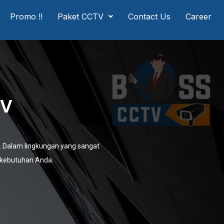
Promo !!
Paket CCTV
Contact Us
Career
TV
 Dalam lingkungan yang sangat
 kebutuhan Anda.