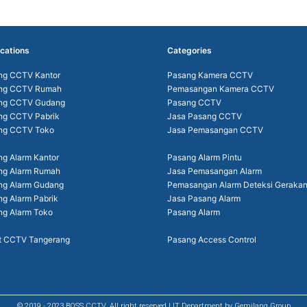
cations
Categories
ng CCTV Kantor
Pasang Kamera CCTV
ng CCTV Rumah
Pemasangan Kamera CCTV
ng CCTV Gudang
Pasang CCTV
ng CCTV Pabrik
Jasa Pasang CCTV
ng CCTV Toko
Jasa Pemasangan CCTV
g Alarm Kantor
Pasang Alarm Pintu
ng Alarm Rumah
Jasa Pemasangan Alarm
ng Alarm Gudang
Pemasangan Alarm Deteksi Geraka
g Alarm Pabrik
Jasa Pasang Alarm
ng Alarm Toko
Pasang Alarm
t CCTV Tangerang
Pasang Access Control
© 2019 - 2023 BOSS CCTV. All right reserved | IT Department by Gemilang Group