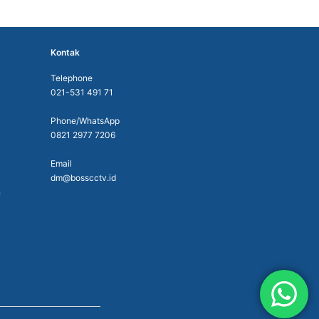
Kontak
Telephone
021-531 491 71
Phone/WhatsApp
0821 2977 7206
Email
dm@bosscctv.id
n