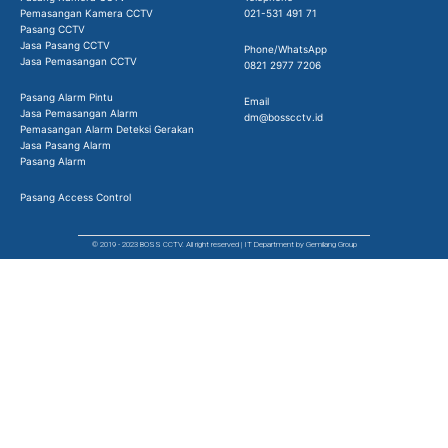
Pemasangan Kamera CCTV
021-531 491 71
Pasang CCTV
Jasa Pasang CCTV
Phone/WhatsApp
Jasa Pemasangan CCTV
0821 2977 7206
Pasang Alarm Pintu
Email
Jasa Pemasangan Alarm
dm@bosscctv.id
Pemasangan Alarm Deteksi Gerakan
Jasa Pasang Alarm
Pasang Alarm
Pasang Access Control
© 2019 - 2023 BOSS CCTV. All right reserved | IT Department by Gemilang Group