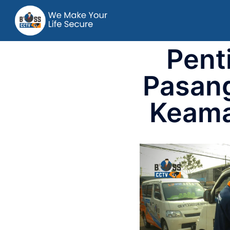
Pent
Pasan
Keama