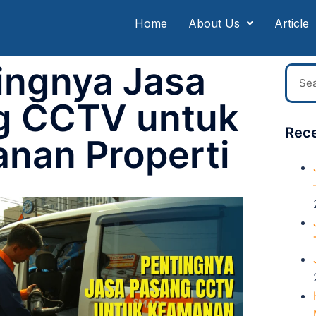
Home
About Us
Article
ingnya Jasa
g CCTV untuk
Rece
nan Properti