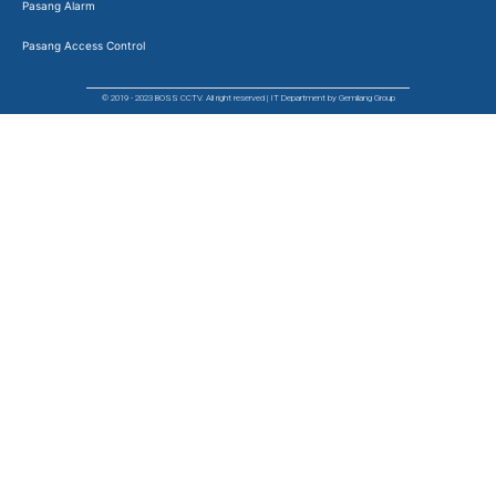
Pasang Alarm
Pasang Access Control
© 2019 - 2023 BOSS CCTV. All right reserved | IT Department by Gemilang Group