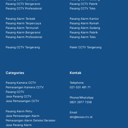
Pasang CCTV Bergaransi
Pasang CCTV Pabrik
Pasang CCTV Professional
Pasang CCTV Toko
Pasang Alarm Terbaik
Pasang Alarm Kantor
Pasang Alarm Terpercaya
Pasang Alarm Rumah
Pasang Alarm Termurah
Pasang Alarm Gudang
Pasang Alarm Bergaransi
Pasang Alarm Pabrik
Pasang Alarm Professional
Pasang Alarm Toko
Pasang CCTV Tangerang
Paket CCTV Tangerang
Categories
Kontak
Pasang Kamera CCTV
Telephone
Pemasangan Kamera CCTV
021-531 491 71
Pasang CCTV
Jasa Pasang CCTV
Phone/WhatsApp
Jasa Pemasangan CCTV
0821 2977 7206
Pasang Alarm Pintu
Email
Jasa Pemasangan Alarm
dm@bosscctv.id
Pemasangan Alarm Deteksi Gerakan
Jasa Pasang Alarm