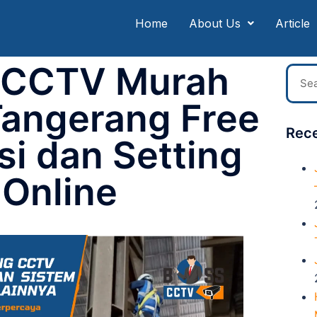
Home
About Us
Article
 CCTV Murah
angerang Free
Rece
si dan Setting
Online