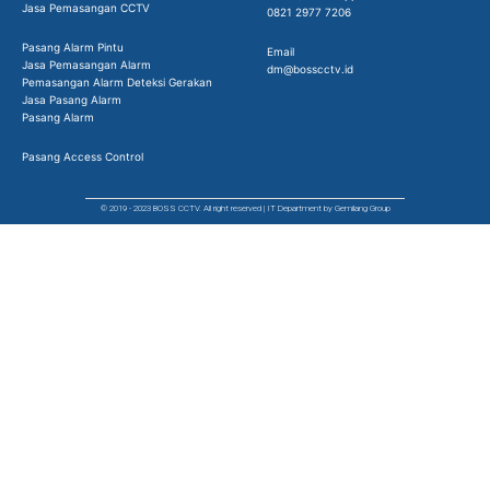
Jasa Pemasangan CCTV
0821 2977 7206
Pasang Alarm Pintu
Email
Jasa Pemasangan Alarm
dm@bosscctv.id
Pemasangan Alarm Deteksi Gerakan
Jasa Pasang Alarm
Pasang Alarm
Pasang Access Control
© 2019 - 2023 BOSS CCTV. All right reserved | IT Department by Gemilang Group