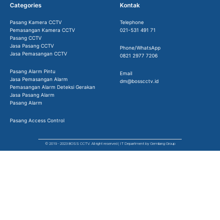
Categories
Kontak
Pasang Kamera CCTV
Telephone
Pemasangan Kamera CCTV
021-531 491 71
Pasang CCTV
Jasa Pasang CCTV
Phone/WhatsApp
Jasa Pemasangan CCTV
0821 2977 7206
Pasang Alarm Pintu
Email
Jasa Pemasangan Alarm
dm@bosscctv.id
Pemasangan Alarm Deteksi Gerakan
Jasa Pasang Alarm
Pasang Alarm
Pasang Access Control
© 2019 - 2023 BOSS CCTV. All right reserved | IT Department by Gemilang Group