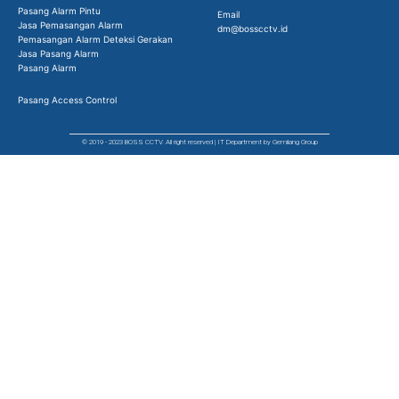
Pasang Alarm Pintu
Email
Jasa Pemasangan Alarm
dm@bosscctv.id
Pemasangan Alarm Deteksi Gerakan
Jasa Pasang Alarm
Pasang Alarm
Pasang Access Control
© 2019 - 2023 BOSS CCTV. All right reserved | IT Department by Gemilang Group