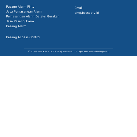
Pasang Alarm Pintu
Email
Jasa Pemasangan Alarm
dm@bosscctv.id
Pemasangan Alarm Deteksi Gerakan
Jasa Pasang Alarm
Pasang Alarm
Pasang Access Control
© 2019 - 2023 BOSS CCTV. All right reserved | IT Department by Gemilang Group