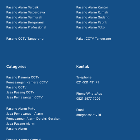
Pasang Alarm Terbaik
Pasang Alarm Kantor
Pasang Alarm Terpercaya
Pasang Alarm Rumah
Pasang Alarm Termurah
Pasang Alarm Gudang
Pasang Alarm Bergaransi
Pasang Alarm Pabrik
Pasang Alarm Professional
Pasang Alarm Toko
Pasang CCTV Tangerang
Paket CCTV Tangerang
Categories
Kontak
Pasang Kamera CCTV
Telephone
Pemasangan Kamera CCTV
021-531 491 71
Pasang CCTV
Jasa Pasang CCTV
Phone/WhatsApp
Jasa Pemasangan CCTV
0821 2977 7206
Pasang Alarm Pintu
Email
Jasa Pemasangan Alarm
dm@bosscctv.id
Pemasangan Alarm Deteksi Gerakan
Jasa Pasang Alarm
Pasang Alarm
Pasang Access Control