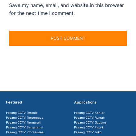
Save my name, email, and website in this browser
for the next time I comment.
Featured
Applications
Pasang CCTV Terbaik
Pasang CCTV Kantor
Pasang CCTV Terpercaya
Pasang CCTV Rumah
Pasang CCTV Termurah
Pasang CCTV Gudang
Pasang CCTV Bergaransi
Pasang CCTV Pabrik
Pasang CCTV Professional
Pasang CCTV Toko