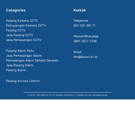
Categories
Kontak
Pasang Kamera CCTV
Telephone
Pemasangan Kamera CCTV
021-531 491 71
Pasang CCTV
Jasa Pasang CCTV
Phone/WhatsApp
Jasa Pemasangan CCTV
0821 2977 7206
Pasang Alarm Pintu
Email
Jasa Pemasangan Alarm
dm@bosscctv.id
Pemasangan Alarm Deteksi Gerakan
Jasa Pasang Alarm
Pasang Alarm
Pasang Access Control
© 2019 - 2023 BOSS CCTV. All right reserved | IT Department by Gemilang Group