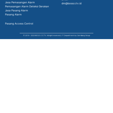
Jasa Pemasangan Alarm
dm@bosscctv.id
Pemasangan Alarm Deteksi Gerakan
Jasa Pasang Alarm
Pasang Alarm
Pasang Access Control
© 2019 - 2023 BOSS CCTV. All right reserved | IT Department by Gemilang Group