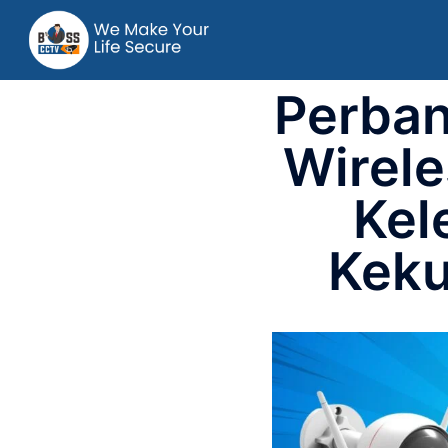
Perba
Wirele
Kel
Keku