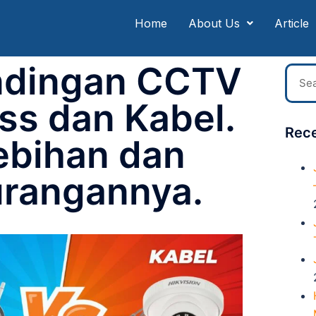
Home
About Us
Article
ndingan CCTV
ss dan Kabel.
Rece
ebihan dan
rangannya.