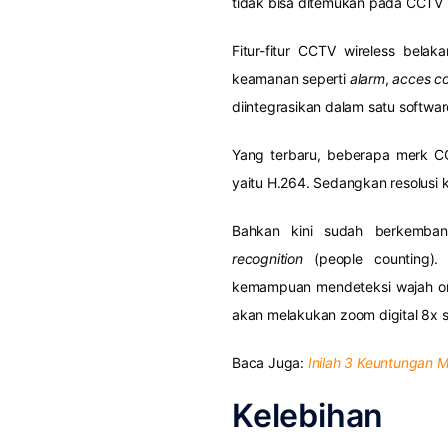
tidak bisa ditemukan pada CCTV 
Fitur-fitur CCTV wireless bel
keamanan seperti
alarm
,
acces co
diintegrasikan dalam satu softwar
Yang terbaru, beberapa merk CCT
yaitu H.264. Sedangkan resolusi 
Bahkan kini sudah berkemb
recognition
(people counting). 
kemampuan mendeteksi wajah ora
akan melakukan zoom digital 8x s
Baca Juga:
Inilah 3 Keuntungan 
Kelebihan