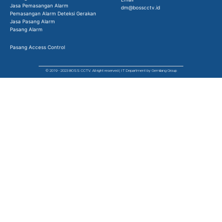
Jasa Pemasangan Alarm
dm@bosscctv.id
Pemasangan Alarm Deteksi Gerakan
Jasa Pasang Alarm
Pasang Alarm
Pasang Access Control
© 2019 - 2023 BOSS CCTV. All right reserved | IT Department by Gemilang Group