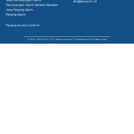
dm@bosscctv.id
Pemasangan Alarm Deteksi Gerakan
Jasa Pasang Alarm
Pasang Alarm
Pasang Access Control
© 2019 - 2023 BOSS CCTV. All right reserved | IT Department by Gemilang Group