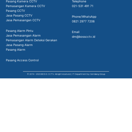
Pasang Kamera CCTV
Telephone
Pemasangan Kamera CCTV
021-531 491 71
Pasang CCTV
Jasa Pasang CCTV
Phone/WhatsApp
Jasa Pemasangan CCTV
0821 2977 7206
Pasang Alarm Pintu
Email
Jasa Pemasangan Alarm
dm@bosscctv.id
Pemasangan Alarm Deteksi Gerakan
Jasa Pasang Alarm
Pasang Alarm
Pasang Access Control
© 2019 - 2023 BOSS CCTV. All right reserved | IT Department by Gemilang Group