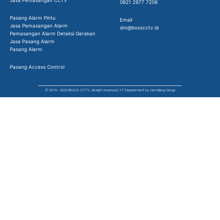
Jasa Pemasangan CCTV
0821 2977 7206
Pasang Alarm Pintu
Email
Jasa Pemasangan Alarm
dm@bosscctv.id
Pemasangan Alarm Deteksi Gerakan
Jasa Pasang Alarm
Pasang Alarm
Pasang Access Control
© 2019 - 2023 BOSS CCTV. All right reserved | IT Department by Gemilang Group