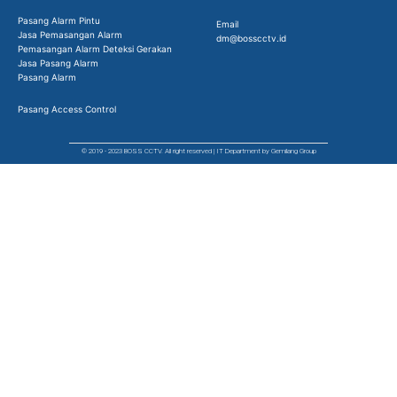
Pasang Alarm Pintu
Email
Jasa Pemasangan Alarm
dm@bosscctv.id
Pemasangan Alarm Deteksi Gerakan
Jasa Pasang Alarm
Pasang Alarm
Pasang Access Control
© 2019 - 2023 BOSS CCTV. All right reserved | IT Department by Gemilang Group