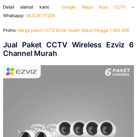
Detail alamat kami:
Google Maps Boss CCTV
–
Whatsapp:
082129777206
Promo:
Harga paket CCTV Ezviz murah diskon hingga 1.000.000
Jual Paket CCTV Wireless Ezviz 6
Channel Murah