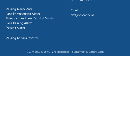
Pasang Alarm Pintu
Email
Jasa Pemasangan Alarm
dm@bosscctv.id
Pemasangan Alarm Deteksi Gerakan
Jasa Pasang Alarm
Pasang Alarm
Pasang Access Control
© 2019 - 2023 BOSS CCTV. All right reserved | IT Department by Gemilang Group