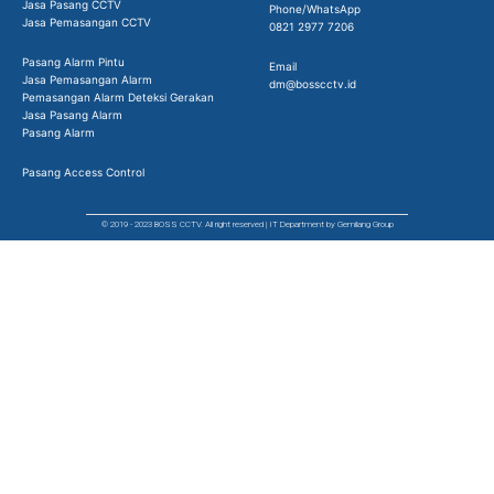
Jasa Pasang CCTV
Phone/WhatsApp
Jasa Pemasangan CCTV
0821 2977 7206
Pasang Alarm Pintu
Email
Jasa Pemasangan Alarm
dm@bosscctv.id
Pemasangan Alarm Deteksi Gerakan
Jasa Pasang Alarm
Pasang Alarm
Pasang Access Control
© 2019 - 2023 BOSS CCTV. All right reserved | IT Department by Gemilang Group