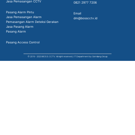
Jasa Pemasangan CCTV
0821 2977 7206
Pasang Alarm Pintu
Email
Jasa Pemasangan Alarm
dm@bosscctv.id
Pemasangan Alarm Deteksi Gerakan
Jasa Pasang Alarm
Pasang Alarm
Pasang Access Control
© 2019 - 2023 BOSS CCTV. All right reserved | IT Department by Gemilang Group