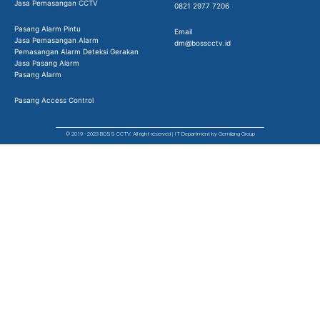
Jasa Pemasangan CCTV
0821 2977 7206
Pasang Alarm Pintu
Email
Jasa Pemasangan Alarm
dm@bosscctv.id
Pemasangan Alarm Deteksi Gerakan
Jasa Pasang Alarm
Pasang Alarm
Pasang Access Control
© 2019 - 2023 BOSS CCTV. All right reserved | IT Department by Gemilang Group