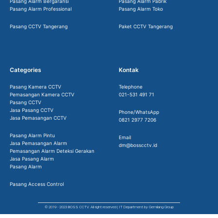
Pasang Alarm Bergaransi
Pasang Alarm Pabrik
Pasang Alarm Professional
Pasang Alarm Toko
Pasang CCTV Tangerang
Paket CCTV Tangerang
Categories
Kontak
Pasang Kamera CCTV
Telephone
Pemasangan Kamera CCTV
021-531 491 71
Pasang CCTV
Jasa Pasang CCTV
Phone/WhatsApp
Jasa Pemasangan CCTV
0821 2977 7206
Pasang Alarm Pintu
Email
Jasa Pemasangan Alarm
dm@bosscctv.id
Pemasangan Alarm Deteksi Gerakan
Jasa Pasang Alarm
Pasang Alarm
Pasang Access Control
© 2019 - 2023 BOSS CCTV. All right reserved | IT Department by Gemilang Group