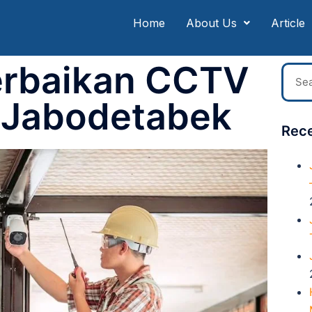
Home
About Us
Article
erbaikan CCTV
 Jabodetabek
Rece