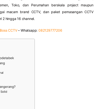
temen, Toko, dan Perumahan berskala project maupun
rbagai macam brand CCTV, dan paket pemasangan CCTV
i 2 hingga 16 channel.
 Boss CCTV
– Whatsapp:
082129777206
bodetabek
ang
nal
angerang?
Solid