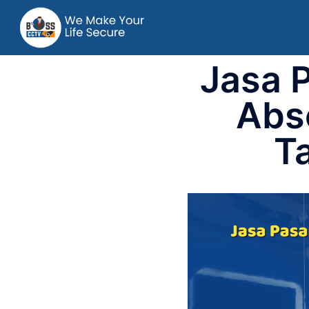
Jasa 
Abs
T