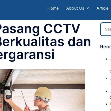
Home
About Us
Article
Pasang CCTV
erkualitas dan
Rece
ergaransi