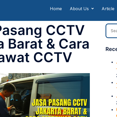
Home
About Us
Article
Pasang CCTV
a Barat & Cara
Rece
awat CCTV