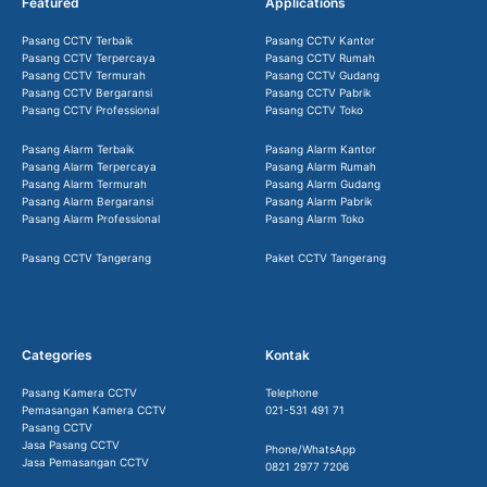
Featured
Applications
Pasang CCTV Terbaik
Pasang CCTV Kantor
Pasang CCTV Terpercaya
Pasang CCTV Rumah
Pasang CCTV Termurah
Pasang CCTV Gudang
Pasang CCTV Bergaransi
Pasang CCTV Pabrik
Pasang CCTV Professional
Pasang CCTV Toko
Pasang Alarm Terbaik
Pasang Alarm Kantor
Pasang Alarm Terpercaya
Pasang Alarm Rumah
Pasang Alarm Termurah
Pasang Alarm Gudang
Pasang Alarm Bergaransi
Pasang Alarm Pabrik
Pasang Alarm Professional
Pasang Alarm Toko
Pasang CCTV Tangerang
Paket CCTV Tangerang
Categories
Kontak
Pasang Kamera CCTV
Telephone
Pemasangan Kamera CCTV
021-531 491 71
Pasang CCTV
Jasa Pasang CCTV
Phone/WhatsApp
Jasa Pemasangan CCTV
0821 2977 7206