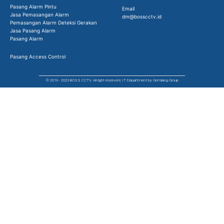
Pasang Alarm Pintu
Email
Jasa Pemasangan Alarm
dm@bosscctv.id
Pemasangan Alarm Deteksi Gerakan
Jasa Pasang Alarm
Pasang Alarm
Pasang Access Control
© 2019 - 2023 BOSS CCTV. All right reserved | IT Department by Gemilang Group