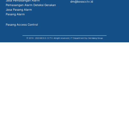
Jasa Pemasangan Alarm
dm@bosscctv.id
Pemasangan Alarm Deteksi Gerakan
Jasa Pasang Alarm
Pasang Alarm
Pasang Access Control
© 2019 - 2023 BOSS CCTV. All right reserved | IT Department by Gemilang Group