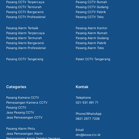
Pasang CCTV Terpercaya
Pasang CCTV Rumah
Pasang CCTV Termurah
Pasang CCTV Gudang
Pasang CCTV Bergaransi
Pasang CCTV Pabrik
Pasang CCTV Professional
Pasang CCTV Toko
Pasang Alarm Terbaik
Pasang Alarm Kantor
Pasang Alarm Terpercaya
Pasang Alarm Rumah
Pasang Alarm Termurah
Pasang Alarm Gudang
Pasang Alarm Bergaransi
Pasang Alarm Pabrik
Pasang Alarm Professional
Pasang Alarm Toko
Pasang CCTV Tangerang
Paket CCTV Tangerang
Categories
Kontak
Pasang Kamera CCTV
Telephone
Pemasangan Kamera CCTV
021-531 491 71
Pasang CCTV
Jasa Pasang CCTV
Phone/WhatsApp
Jasa Pemasangan CCTV
0821 2977 7206
Pasang Alarm Pintu
Email
Jasa Pemasangan Alarm
dm@bosscctv.id
Pemasangan Alarm Deteksi Gerakan