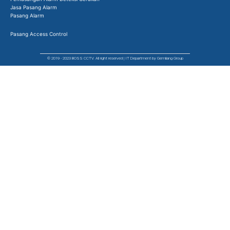
Jasa Pasang Alarm
Pasang Alarm
Pasang Access Control
© 2019 - 2023 BOSS CCTV. All right reserved | IT Department by Gemilang Group