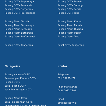
Pasang CCTV Terpercaya
Pasang CCTV Rumah
Pasang CCTV Termurah
Pasang CCTV Gudang
Pasang CCTV Bergaransi
Pasang CCTV Pabrik
Pasang CCTV Professional
Pasang CCTV Toko
Pasang Alarm Terbaik
Pasang Alarm Kantor
Pasang Alarm Terpercaya
Pasang Alarm Rumah
Pasang Alarm Termurah
Pasang Alarm Gudang
Pasang Alarm Bergaransi
Pasang Alarm Pabrik
Pasang Alarm Professional
Pasang Alarm Toko
Pasang CCTV Tangerang
Paket CCTV Tangerang
Categories
Kontak
Pasang Kamera CCTV
Telephone
Pemasangan Kamera CCTV
021-531 491 71
Pasang CCTV
Jasa Pasang CCTV
Phone/WhatsApp
Jasa Pemasangan CCTV
0821 2977 7206
Pasang Alarm Pintu
Email
Jasa Pemasangan Alarm
dm@bosscctv.id
Pemasangan Alarm Deteksi Gerakan