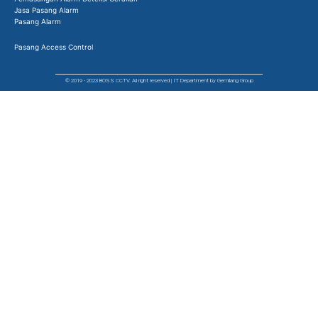
Jasa Pasang Alarm
Pasang Alarm
Pasang Access Control
© 2019 - 2023 BOSS CCTV. All right reserved | IT Department by Gemilang Group