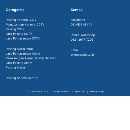
Categories
Kontak
Pasang Kamera CCTV
Telephone
Pemasangan Kamera CCTV
021-531 491 71
Pasang CCTV
Jasa Pasang CCTV
Phone/WhatsApp
Jasa Pemasangan CCTV
0821 2977 7206
Pasang Alarm Pintu
Email
Jasa Pemasangan Alarm
dm@bosscctv.id
Pemasangan Alarm Deteksi Gerakan
Jasa Pasang Alarm
Pasang Alarm
Pasang Access Control
© 2019 - 2023 BOSS CCTV. All right reserved | IT Department by Gemilang Group