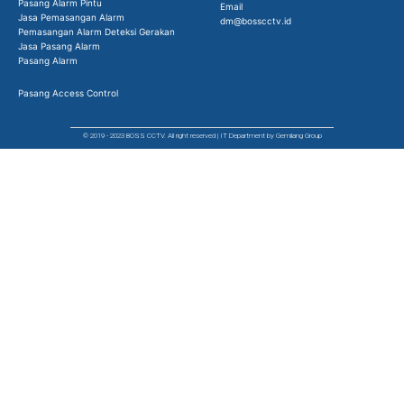
Pasang Alarm Pintu
Email
Jasa Pemasangan Alarm
dm@bosscctv.id
Pemasangan Alarm Deteksi Gerakan
Jasa Pasang Alarm
Pasang Alarm
Pasang Access Control
© 2019 - 2023 BOSS CCTV. All right reserved | IT Department by Gemilang Group