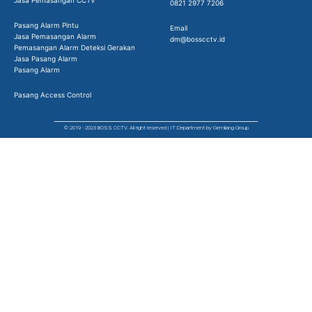
Jasa Pemasangan CCTV
0821 2977 7206
Pasang Alarm Pintu
Email
Jasa Pemasangan Alarm
dm@bosscctv.id
Pemasangan Alarm Deteksi Gerakan
Jasa Pasang Alarm
Pasang Alarm
Pasang Access Control
© 2019 - 2023 BOSS CCTV. All right reserved | IT Department by Gemilang Group