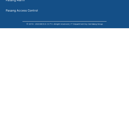
Pasang Access Control
© 2019 - 2023 BOSS CCTV. All right reserved | IT Department by Gemilang Group