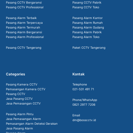
Pasang CCTV Bergaransi
Pasang CCTV Pabrik
Pasang CCTV Professional
Pasang CCTV Toko
Pasang Alarm Terbaik
Pasang Alarm Kantor
Pasang Alarm Terpercaya
Pasang Alarm Rumah
Pasang Alarm Termurah
Pasang Alarm Gudang
Pasang Alarm Bergaransi
Pasang Alarm Pabrik
Pasang Alarm Professional
Pasang Alarm Toko
Pasang CCTV Tangerang
Paket CCTV Tangerang
Categories
Kontak
Pasang Kamera CCTV
Telephone
Pemasangan Kamera CCTV
021-531 491 71
Pasang CCTV
Jasa Pasang CCTV
Phone/WhatsApp
Jasa Pemasangan CCTV
0821 2977 7206
Pasang Alarm Pintu
Email
Jasa Pemasangan Alarm
dm@bosscctv.id
Pemasangan Alarm Deteksi Gerakan
Jasa Pasang Alarm
Pasang Alarm