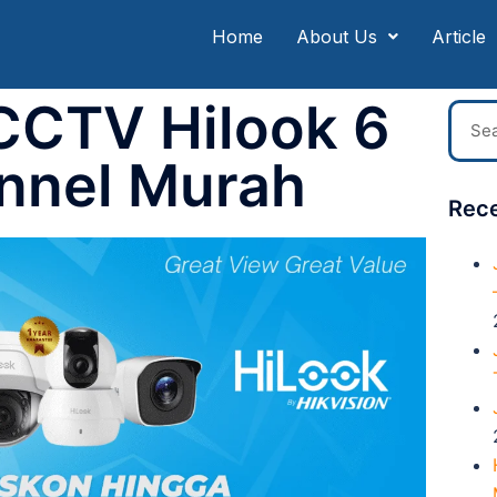
Home
About Us
Article
CCTV Hilook 6
nnel Murah
Rece