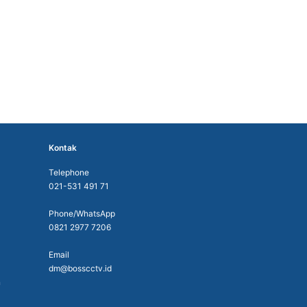
Kontak
Telephone
021-531 491 71
Phone/WhatsApp
0821 2977 7206
Email
dm@bosscctv.id
n