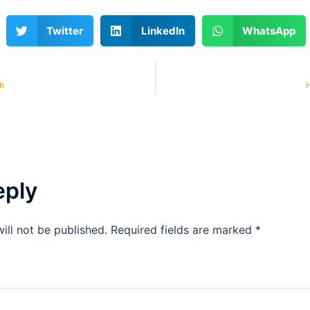
Twitter
LinkedIn
WhatsApp
h
H
eply
ill not be published.
Required fields are marked
*