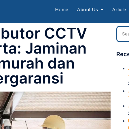
Home
About Us
Article
ributor CCTV
rta: Jaminan
Rece
murah dan
ergaransi