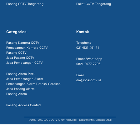
Pasang CCTV Tangerang
Paket CCTV Tangerang
Categories
Kontak
Pasang Kamera CCTV
Telephone
Pemasangan Kamera CCTV
021-531 491 71
Pasang CCTV
Jasa Pasang CCTV
Phone/WhatsApp
Jasa Pemasangan CCTV
0821 2977 7206
Pasang Alarm Pintu
Email
Jasa Pemasangan Alarm
dm@bosscctv.id
Pemasangan Alarm Deteksi Gerakan
Jasa Pasang Alarm
Pasang Alarm
Pasang Access Control
© 2019 - 2023 BOSS CCTV. All right reserved | IT Department by Gemilang Group