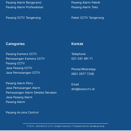
Pasang Alarm Bergaransi
Pasang Alarm Pabrik
Pasang Alarm Professional
Pasang Alarm Toko
Pasang CCTV Tangerang
Paket CCTV Tangerang
Categories
Kontak
Pasang Kamera CCTV
Telephone
Pemasangan Kamera CCTV
021-531 491 71
Pasang CCTV
Jasa Pasang CCTV
Phone/WhatsApp
Jasa Pemasangan CCTV
0821 2977 7206
Pasang Alarm Pintu
Email
Jasa Pemasangan Alarm
dm@bosscctv.id
Pemasangan Alarm Deteksi Gerakan
Jasa Pasang Alarm
Pasang Alarm
Pasang Access Control
© 2019 - 2023 BOSS CCTV. All right reserved | IT Department by Gemilang Group