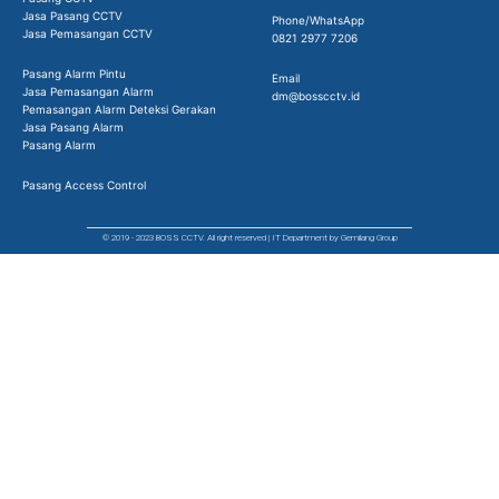
Jasa Pasang CCTV
Phone/WhatsApp
Jasa Pemasangan CCTV
0821 2977 7206
Pasang Alarm Pintu
Email
Jasa Pemasangan Alarm
dm@bosscctv.id
Pemasangan Alarm Deteksi Gerakan
Jasa Pasang Alarm
Pasang Alarm
Pasang Access Control
© 2019 - 2023 BOSS CCTV. All right reserved | IT Department by Gemilang Group