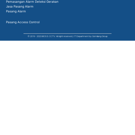
Pemasangan Alarm Deteksi Gerakan
Jasa Pasang Alarm
Pasang Alarm
Pasang Access Control
© 2019 - 2023 BOSS CCTV. All right reserved | IT Department by Gemilang Group