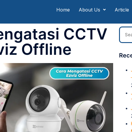
Home
About Us
Article
engatasi CCTV
iz Offline
Rece