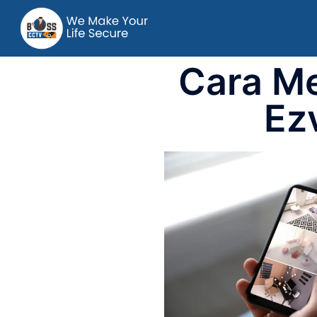
Cara M
Ezv