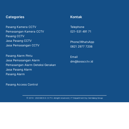
Categories
Kontak
Pasang Kamera CCTV
Telephone
Pemasangan Kamera CCTV
021-531 491 71
Pasang CCTV
Jasa Pasang CCTV
Phone/WhatsApp
Jasa Pemasangan CCTV
0821 2977 7206
Pasang Alarm Pintu
Email
Jasa Pemasangan Alarm
dm@bosscctv.id
Pemasangan Alarm Deteksi Gerakan
Jasa Pasang Alarm
Pasang Alarm
Pasang Access Control
© 2019 - 2023 BOSS CCTV. All right reserved | IT Department by Gemilang Group