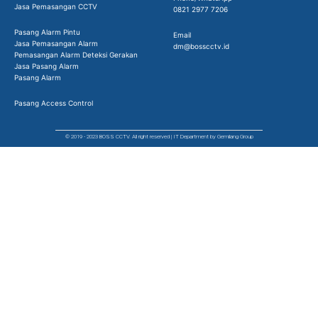
Jasa Pemasangan CCTV
0821 2977 7206
Pasang Alarm Pintu
Email
Jasa Pemasangan Alarm
dm@bosscctv.id
Pemasangan Alarm Deteksi Gerakan
Jasa Pasang Alarm
Pasang Alarm
Pasang Access Control
© 2019 - 2023 BOSS CCTV. All right reserved | IT Department by Gemilang Group