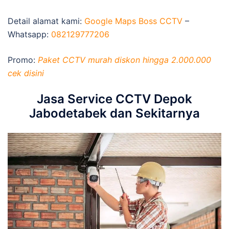
Detail alamat kami:
Google Maps Boss CCTV
–
Whatsapp:
082129777206
Promo:
Paket CCTV murah diskon hingga 2.000.000
cek disini
Jasa Service CCTV Depok
Jabodetabek dan Sekitarnya