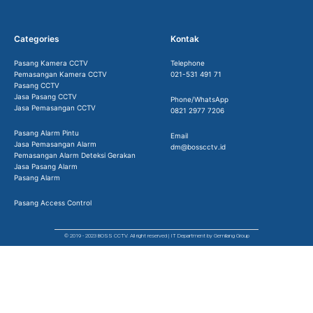
Categories
Kontak
Pasang Kamera CCTV
Telephone
Pemasangan Kamera CCTV
021-531 491 71
Pasang CCTV
Jasa Pasang CCTV
Phone/WhatsApp
Jasa Pemasangan CCTV
0821 2977 7206
Pasang Alarm Pintu
Email
Jasa Pemasangan Alarm
dm@bosscctv.id
Pemasangan Alarm Deteksi Gerakan
Jasa Pasang Alarm
Pasang Alarm
Pasang Access Control
© 2019 - 2023 BOSS CCTV. All right reserved | IT Department by Gemilang Group