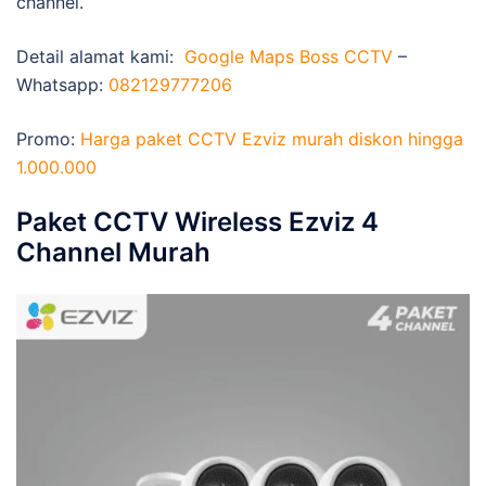
channel.
Detail alamat kami:
Google Maps Boss CCTV
–
Whatsapp:
082129777206
Promo:
Harga paket CCTV Ezviz murah diskon hingga
1.000.000
Paket CCTV Wireless Ezviz 4
Channel Murah