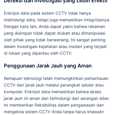
Deteksi dan Investigasi yang Lebih Efektif
Enkripsi data pada sistem CCTV tidak hanya
melindungi data, tetapi juga memastikan integritasnya.
Dengan kata lain, Anda dapat yakin bahwa rekaman
yang disimpan tidak dapat diubah atau dimanipulasi
oleh pihak yang tidak berwenang. Ini sangat penting
dalam investigasi kejahatan atau insiden yang terjadi
di lokasi yang dipantau oleh CCTV.
Penggunaan Jarak Jauh yang Aman
Kemajuan teknologi telah memungkinkan pemantauan
CCTV dari jarak jauh melalui perangkat seluler atau
komputer. Enkripsi data memastikan bahwa akses
jarak jauh ini aman dan terlindungi dari serangan siber.
Ini memberikan fleksibilitas dalam pengawasan dan
mengelola sistem CCTV Anda tanpa harus khawatir