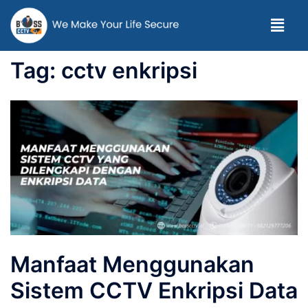
Tag:
cctv enkripsi
Manfaat Menggunakan
Sistem CCTV Enkripsi Data