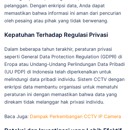
pelanggan. Dengan enkripsi data, Anda dapat
memastikan bahwa informasi ini aman dari pencurian
oleh pesaing atau pihak yang tidak berwenang.
Kepatuhan Terhadap Regulasi Privasi
Dalam beberapa tahun terakhir, peraturan privasi
seperti General Data Protection Regulation (GDPR) di
Eropa atau Undang-Undang Perlindungan Data Pribadi
(UU PDP) di Indonesia telah diperkenalkan untuk
melindungi data pribadi individu. Sistem CCTV dengan
enkripsi data membantu organisasi untuk mematuhi
peraturan ini dengan memastikan bahwa data yang
direkam tidak melanggar hak privasi individu.
Baca Juga:
Dampak Perkembangan CCTV IP Camera