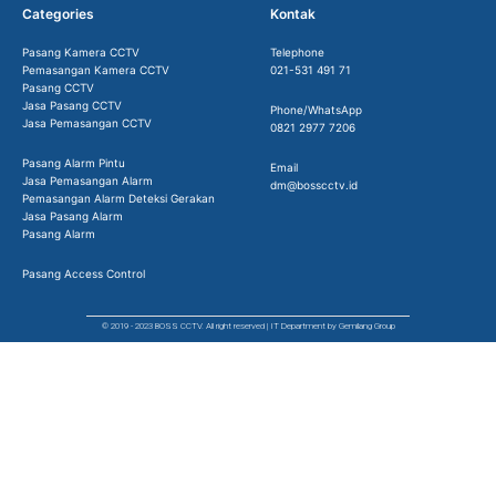
Categories
Kontak
Pasang Kamera CCTV
Telephone
Pemasangan Kamera CCTV
021-531 491 71
Pasang CCTV
Jasa Pasang CCTV
Phone/WhatsApp
Jasa Pemasangan CCTV
0821 2977 7206
Pasang Alarm Pintu
Email
Jasa Pemasangan Alarm
dm@bosscctv.id
Pemasangan Alarm Deteksi Gerakan
Jasa Pasang Alarm
Pasang Alarm
Pasang Access Control
© 2019 - 2023 BOSS CCTV. All right reserved | IT Department by Gemilang Group