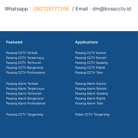
Whatsapp :
082129777206
/ Email :
dm@bosscctv.id
Featured
Applications
Pasang CCTV Terbaik
Pasang CCTV Kantor
Pasang CCTV Terpercaya
Pasang CCTV Rumah
Pasang CCTV Termurah
Pasang CCTV Gudang
Pasang CCTV Bergaransi
Pasang CCTV Pabrik
Pasang CCTV Professional
Pasang CCTV Toko
Pasang Alarm Terbaik
Pasang Alarm Kantor
Pasang Alarm Terpercaya
Pasang Alarm Rumah
Pasang Alarm Termurah
Pasang Alarm Gudang
Pasang Alarm Bergaransi
Pasang Alarm Pabrik
Pasang Alarm Professional
Pasang Alarm Toko
Pasang CCTV Tangerang
Paket CCTV Tangerang