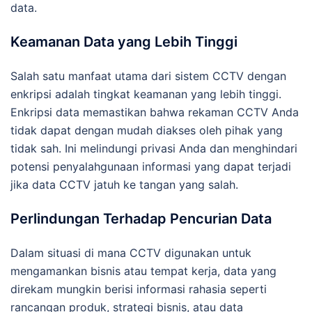
data.
Keamanan Data yang Lebih Tinggi
Salah satu manfaat utama dari sistem CCTV dengan
enkripsi adalah tingkat keamanan yang lebih tinggi.
Enkripsi data memastikan bahwa rekaman CCTV Anda
tidak dapat dengan mudah diakses oleh pihak yang
tidak sah. Ini melindungi privasi Anda dan menghindari
potensi penyalahgunaan informasi yang dapat terjadi
jika data CCTV jatuh ke tangan yang salah.
Perlindungan Terhadap Pencurian Data
Dalam situasi di mana CCTV digunakan untuk
mengamankan bisnis atau tempat kerja, data yang
direkam mungkin berisi informasi rahasia seperti
rancangan produk, strategi bisnis, atau data