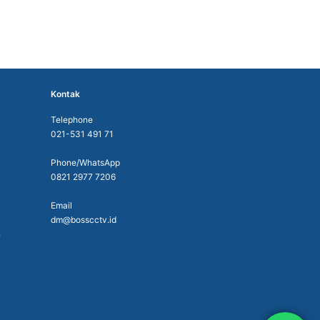
Kontak
Telephone
021-531 491 71
Phone/WhatsApp
0821 2977 7206
Email
dm@bosscctv.id
n